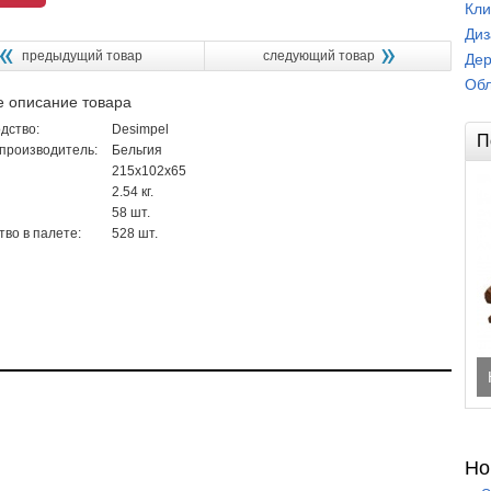
Кли
Диз
предыдущий товар
следующий товар
Дер
Обл
е описание товара
дство:
Desimpel
П
производитель:
Бельгия
215x102x65
2.54 кг.
58 шт.
тво в палете:
528 шт.
Но