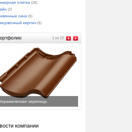
нкерная плитка
(26)
айн
(2)
евянные окна
(6)
ицовочный кирпич
(8)
ортфолио
1
из
10
Керамическая черепица.
вости компании