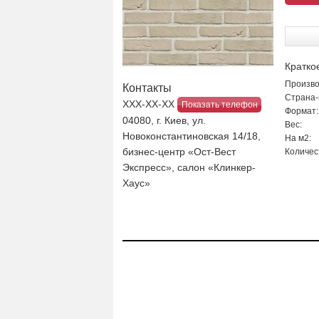
Кратко
Произво
Контакты
Страна-
ХХХ-ХХ-ХХ
Показать телефон
Формат:
04080, г. Киев, ул.
Вес:
Новоконстантиновская 14/18,
На м2:
бизнес-центр «Ост-Вест
Количес
Экспресс», салон «Клинкер-
Хаус»