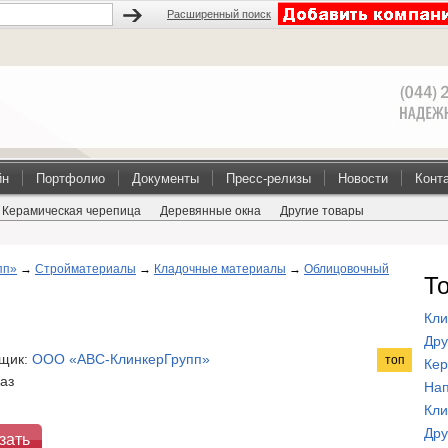
Расширенный поиск
йн
Портфолио
Документы
Пресс-релизы
Новости
Конт
Керамическая черепица
Деревянные окна
Другие товары
пп»
→
Стройматериалы
→
Кладочные материалы
→
Облицовочный
Т
Кли
Дру
щик:
ООО «АВС-КлинкерГрупп»
топ
Кер
каз
Нап
Кли
Дру
зать