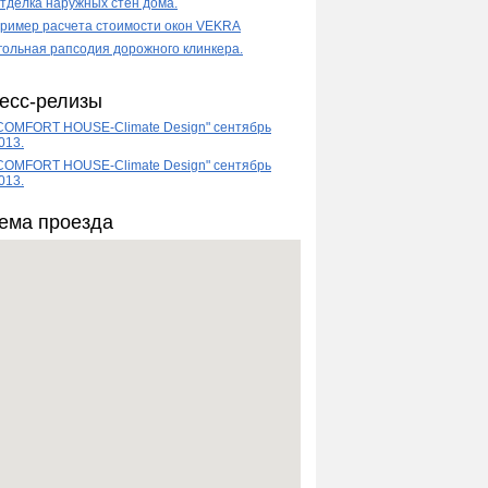
тделка наружных стен дома.
ример расчета стоимости окон VEKRA
гольная рапсодия дорожного клинкера.
есс-релизы
COMFORT HOUSE-Climate Design" сентябрь
013.
COMFORT HOUSE-Climate Design" сентябрь
013.
ема проезда