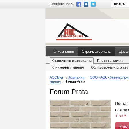
Смотрите нас в:
О компании
Стройматериалы
Диза
Кладочные материалы
Плитка и камень
Клинкерный кирпич
Облицовочный кирпич
АССБуд
→
Компании
→
ООО «АВС-КлинкерГру
кирпич
→
Forum Prata
Forum Prata
Постав
под за
1.33 €
Зака