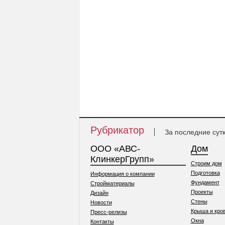
Рубрикатор
За последние сут
ООО «АВС-
Дом
КлинкерГрупп»
Строим дом
Подготовка
Информация о компании
Фундамент
Стройматериалы
Проекты
Дизайн
Стены
Новости
Крыша и кро
Пресс-релизы
Окна
Контакты